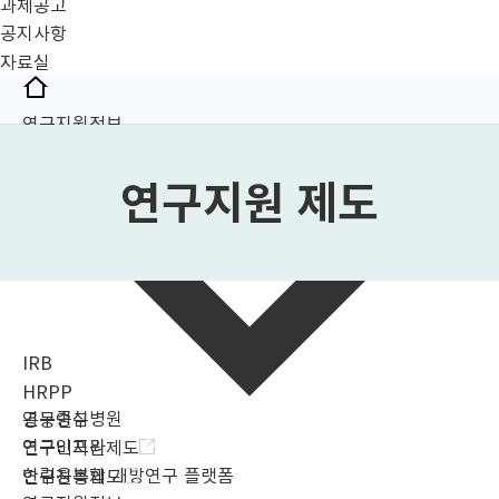
과제공고
공지사항
자료실
HOME
연구지원정보
연구지원 제도
IRB
HRPP
연구중심병원
공동연구
연구인프라
연구비지원제도
한림융복합 개방연구 플랫폼
연구진흥제도