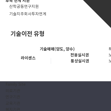
후속 연계 지원
산학공동연구지원
기술지주회사투자연계
기술이전 유형
기술매매(양도, 양수)
전용실시권
라이센스
통상실시권
Family Site
연구지원 제도
의료기관
기술사업화
연구기관
교육기관
복지기관